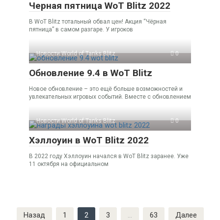
Черная пятница WoT Blitz 2022
В WoT Blitz тотальный обвал цен! Акция “Чёрная
пятница” в самом разгаре. У игроков
Новости World of Tanks Blitz
0
Обновление 9.4 в WoT Blitz
Новое обновление – это ещё больше возможностей и
увлекательных игровых событий. Вместе с обновлением
Новости World of Tanks Blitz
0
Хэллоуин в WoT Blitz 2022
В 2022 году Хэллоуин начался в WoT Blitz заранее. Уже
11 октября на официальном
Пагинация
Назад
1
2
3
…
63
Далее