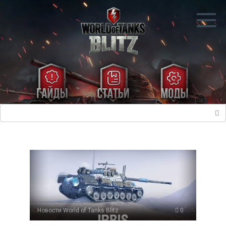
Перейти
к
контенту
Поиск:
Новости World of Tanks Blitz
0