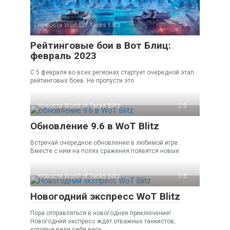
Новости World of Tanks Blitz
0
Рейтинговые бои в Вот Блиц:
февраль 2023
С 5 февраля во всех регионах стартует очередной этап
рейтинговых боев. Не пропусти это
Новости World of Tanks Blitz
0
Обновление 9.6 в WoT Blitz
Встречай очередное обновление в любимой игре.
Вместе с ним на полях сражения появятся новые
Новости World of Tanks Blitz
0
Новогодний экспресс WoT Blitz
Пора отправляться в новогоднее приключение!
Новогодний экспресс ждёт отважных танкистов,
которые вели себя весь