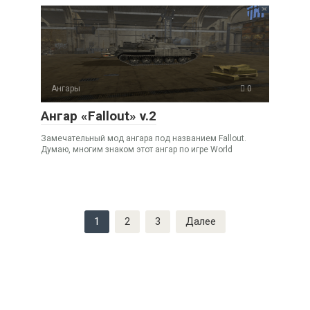
Ангары
0
Ангар «Fallout» v.2
Замечательный мод ангара под названием Fallout.
Думаю, многим знаком этот ангар по игре World
Пагинация
1
2
3
Далее
записей