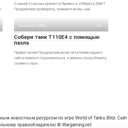
о
С какой стороны крепится бревно к «Объекту 268»?
ы
Предлагаем проверить, помните ли вы, как
Пазлы WoT Blitz
0
Собери танк T110E4 с помощью
пазла
Привет всем! Предлагаем всем читателям нашего
сайта немного поразвлечься, а именно попробовать
сложить пазл.
льным новостным ресурсом по игре World of Tanks Blitz. Сай
ьному правообладателю © Wargaming.net