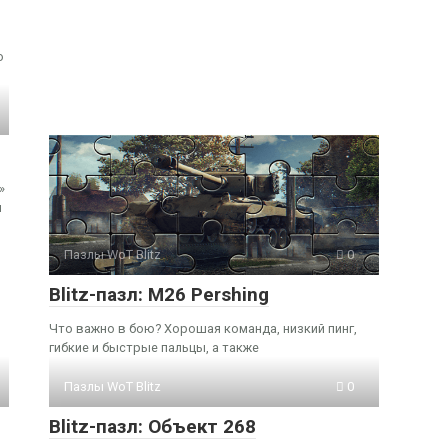
ю
»
я
Пазлы WoT Blitz
0
Blitz-пазл: M26 Pershing
Что важно в бою? Хорошая команда, низкий пинг,
гибкие и быстрые пальцы, а также
Пазлы WoT Blitz
0
Blitz-пазл: Объект 268