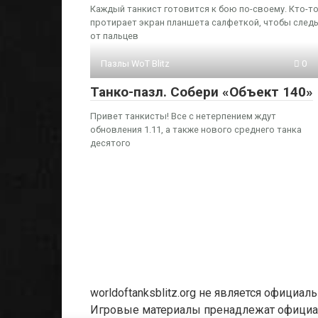
Каждый танкист готовится к бою по-своему. Кто-т
протирает экран планшета салфеткой, чтобы след
от пальцев
Пазлы WoT Blitz
0
Танко-пазл. Собери «Объект 140»
Привет танкисты! Все с нетерпением ждут
обновления 1.11, а также нового среднего танка
десятого
worldoftanksblitz.org не является официа
Игровые материалы пренадлежат официал