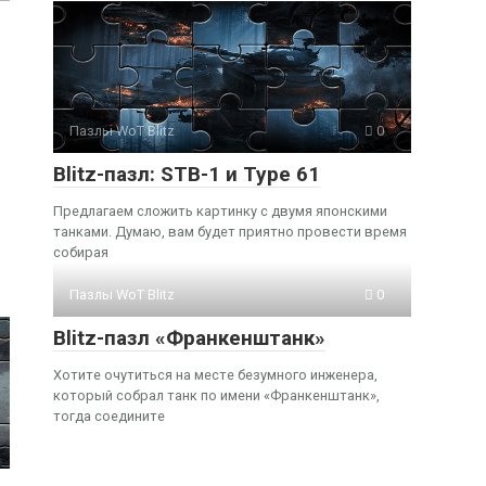
Пазлы WoT Blitz
0
Blitz-пазл: STB-1 и Type 61
Предлагаем сложить картинку с двумя японскими
танками. Думаю, вам будет приятно провести время
собирая
Пазлы WoT Blitz
0
Blitz-пазл «Франкенштанк»
Хотите очутиться на месте безумного инженера,
который собрал танк по имени «Франкенштанк»,
тогда соедините