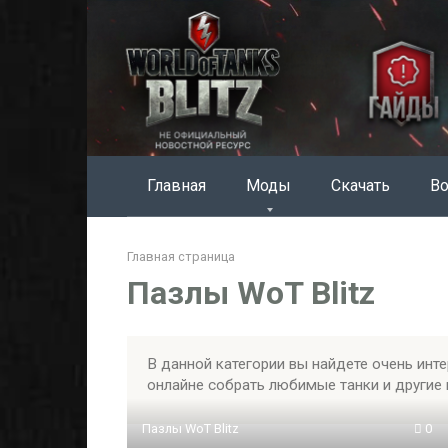
Перейти
к
контенту
Главная
Моды
Скачать
Во
Главная страница
Пазлы WoT Blitz
В данной категории вы найдете очень инт
онлайне собрать любимые танки и другие 
Пазлы WoT Blitz
0