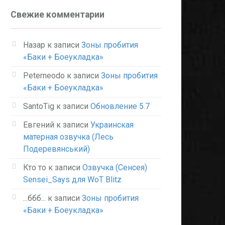
Свежие комментарии
Назар
к записи
Зоны пробития
«Баки + Боеукладка»
Peterneodo
к записи
Зоны пробития
«Баки + Боеукладка»
SantoTig
к записи
Обновление 5.7
Евгений
к записи
Украинская
матерная озвучка (Лесь
Подеревянський)
Кто то
к записи
Озвучка (Сенсея)
Sensei_Says для WoT Blitz
...ббб...
к записи
Зоны пробития
«Баки + Боеукладка»