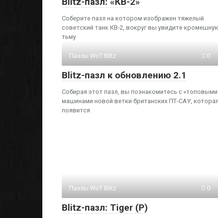
Blitz-пазл: «КВ-2»
Соберите пазл на котором изображен тяжелый
советский танк КВ-2, вокруг вы увидите кромешну
тьму
Пазлы WoT Blitz
0
Blitz-пазл к обновлению 2.1
Собирая этот пазл, вы познакомитесь с «топовыми
машинами новой ветки британских ПТ-САУ, котора
появится
Пазлы WoT Blitz
0
Blitz-пазл: Tiger (P)