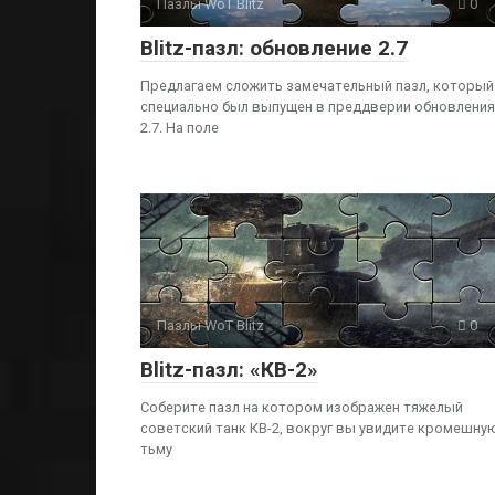
Пазлы WoT Blitz
0
Blitz-пазл: обновление 2.7
Предлагаем сложить замечательный пазл, который
специально был выпущен в преддверии обновления
2.7. На поле
Пазлы WoT Blitz
0
Blitz-пазл: «КВ-2»
Соберите пазл на котором изображен тяжелый
советский танк КВ-2, вокруг вы увидите кромешну
тьму