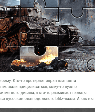
воему. Кто-то протирает экран планшета
е мешали прицеливаться, кому-то нужно
 мягкого дивана, а кто-то разминает пальцы
во кусочков еженедельного blitz-пазла. А как вы