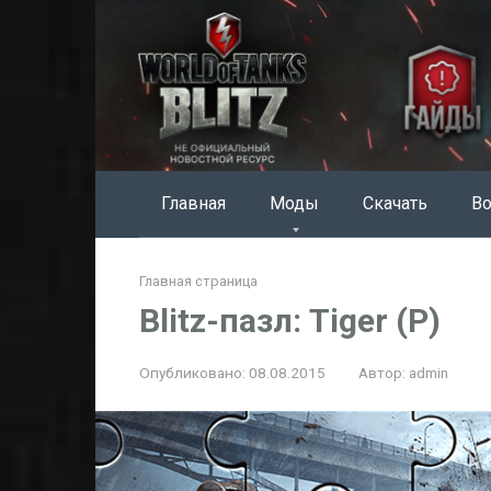
Перейти
к
контенту
Главная
Моды
Скачать
Во
Главная страница
Blitz-пазл: Tiger (P)
Опубликовано:
08.08.2015
Автор:
admin