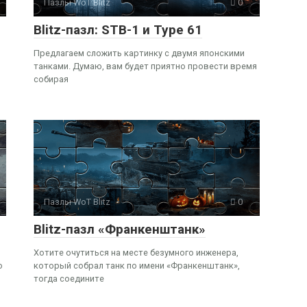
Пазлы WoT Blitz
0
Blitz-пазл: STB-1 и Type 61
Предлагаем сложить картинку с двумя японскими
танками. Думаю, вам будет приятно провести время
собирая
Пазлы WoT Blitz
0
Blitz-пазл «Франкенштанк»
Хотите очутиться на месте безумного инженера,
ю
который собрал танк по имени «Франкенштанк»,
тогда соедините