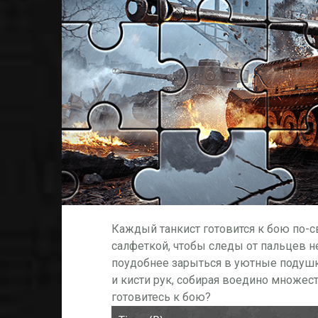
Каждый танкист готовится к бою по-с
салфеткой, чтобы следы от пальцев н
поудобнее зарыться в уютные подушки
и кисти рук, собирая воедино множест
готовитесь к бою?