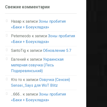
Свежие комментарии
Назар
к записи
Зоны пробития
«Баки + Боеукладка»
Peterneodo
к записи
Зоны пробития
«Баки + Боеукладка»
SantoTig
к записи
Обновление 5.7
Евгений
к записи
Украинская
матерная озвучка (Лесь
Подеревянський)
Кто то
к записи
Озвучка (Сенсея)
Sensei_Says для WoT Blitz
...ббб...
к записи
Зоны пробития
«Баки + Боеукладка»