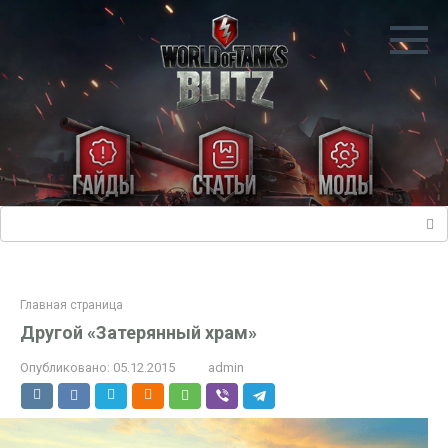
Перейти
к
контенту
Поиск:
Главная страница
Другой «Затерянный храм»
Опубликовано:
05.12.2015
admin