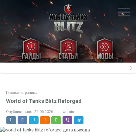
Перейти
к
контенту
Поиск:
Главная страница
World of Tanks Blitz Reforged
Опубликовано:
22.06.2026
admin