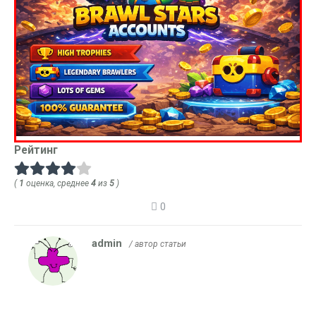
Рейтинг
(
1
оценка, среднее
4
из
5
)
0
admin
/ автор статьи