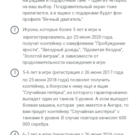
наградами и подарочный танк – один из четырёх,
на ваш выбор. Поздравительный экран тоже
прилагается, а в ящике с подарками будет фон
профиля “Вечный двигатель”.
Игроки, которые более 3 лет в игре и
зарегистрировались до 25 июня 2020 года,
получат контейнер с камуфляжем “Пробуждение
ярости”, “Звездный дождь”, “Ядовитая бездна”,
“Золотой витраж”, в зависимости от
продолжительности нахождения в игре.
5-6 лет в игре (регистрация с 26 июня 2017 года
по 25 июня 2018 года) позволят получить
контейнер, а бонусом к нему ещё и ящик
“Случайная пятёрка”, из которого гарантированно
выпадет один из танков 5 уровня. А если выпадет
боевая машина, которая уже имеется в Ангаре, то
вам придёт контейнер “Случайная шестёрка” с
танками 6 уровня. В случае повтора начислят 600
000 серебра.
6-7 лет в игре (регистрация с 26 июня 2016 года