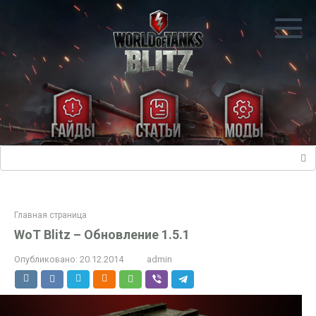
Перейти
к
контенту
Поиск:
Главная страница
WoT Blitz – Обновление 1.5.1
Опубликовано:
20.12.2014
admin