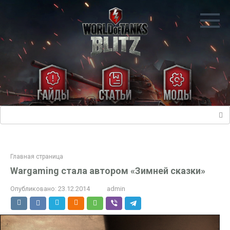
Перейти
к
контенту
Поиск:
Главная страница
Wargaming стала автором «Зимней сказки»
Опубликовано:
23.12.2014
admin