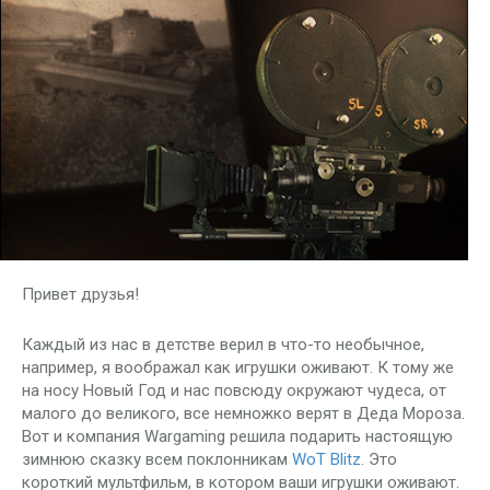
Привет друзья!
Каждый из нас в детстве верил в что-то необычное,
например, я воображал как игрушки оживают. К тому же
на носу Новый Год и нас повсюду окружают чудеса, от
малого до великого, все немножко верят в Деда Мороза.
Вот и компания Wargaming решила подарить настоящую
зимнюю сказку всем поклонникам
WoT Blitz
. Это
короткий мультфильм, в котором ваши игрушки оживают.