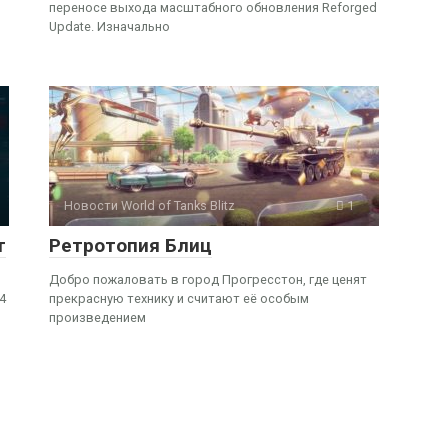
переносе выхода масштабного обновления Reforged
Update. Изначально
Новости World of Tanks Blitz
1
т
Ретротопия Блиц
Добро пожаловать в город Прогресстон, где ценят
4
прекрасную технику и считают её особым
произведением