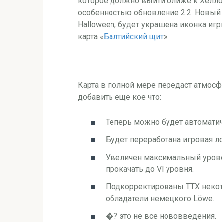
которое должно выйти ближе к Хеллоу
особенностью обновление 2.2. Новый
Halloween, будет украшена иконка игр
карта «
Балтийский щит
».
Карта в полной мере передаст атмосф
добавить еще кое что:
Теперь можно будет автоматич
Будет переработана игровая 
Увеличен максимальный урове
прокачать до VI уровня.
Подкорректированы ТТХ некот
обладатели немецкого Löwe.
�? это не все нововведения.