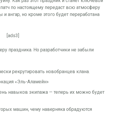
ину. Как раз этот праздник и станет ключевой
 патч по настоящему передаст всю атмосферу
ы и ангар, но кроме этого будет переработана
[ads3]
еру праздника. Но разработчики не забыли
ески рекрутировать новобранцев клана.
локация «Эль-Аламейн»
нь навыков экипажа — теперь их можно будет
орых машин, чему наверняка обрадуются