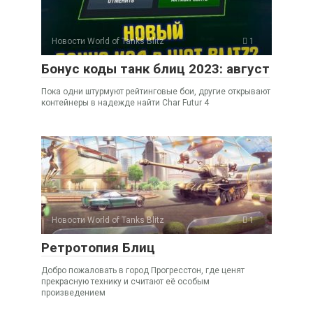
Новости World of Tanks Blitz
1
Бонус коды танк блиц 2023: август
Пока одни штурмуют рейтинговые бои, другие открывают
контейнеры в надежде найти Char Futur 4
Новости World of Tanks Blitz
1
Ретротопия Блиц
Добро пожаловать в город Прогресстон, где ценят
прекрасную технику и считают её особым
произведением