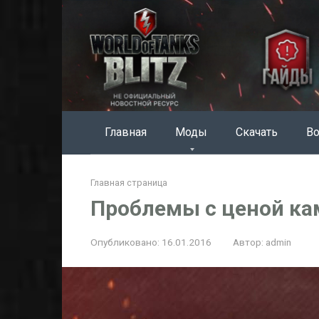
Перейти
к
контенту
Главная
Моды
Скачать
Во
Главная страница
Проблемы с ценой к
Опубликовано:
16.01.2016
Автор:
admin