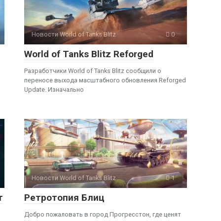
Новости World of Tanks Blitz
0
World of Tanks Blitz Reforged
Разработчики World of Tanks Blitz сообщили о
переносе выхода масштабного обновления Reforged
Update. Изначально
Новости World of Tanks Blitz
1
т
Ретротопия Блиц
Добро пожаловать в город Прогресстон, где ценят