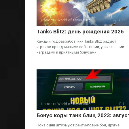
Новости World of Tanks Blitz
0
Tanks Blitz: день рождения 2026
Каждый год разработчики Tanks Blitz радуют
игроков праздничными событиями, уникальными
наградами и приятными бонусами.
Новости World of Tanks Blitz
1
Бонус коды танк блиц 2023: авгус
Пока одни штурмуют рейтинговые бои, другие