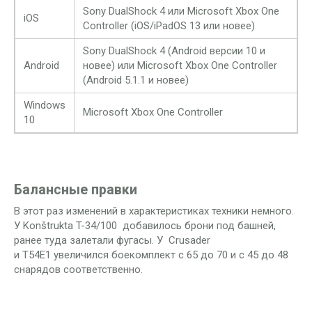
Sony DualShock 4 или Microsoft Xbox One
iOS
Controller (iOS/iPadOS 13 или новее)
Sony DualShock 4 (Android версии 10 и
Android
новее) или Microsoft Xbox One Controller
(Android 5.1.1 и новее)
Windows
Microsoft Xbox One Controller
10
Балансные правки
В этот раз изменений в характеристиках техники немного.
У
Konštrukta T-34/100
добавилось брони под башней,
ранее туда залетали фугасы. У
Crusader
и
T54E1
увеличился боекомплект с 65 до 70 и с 45 до 48
снарядов соответственно.