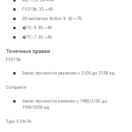
FV215b
: 35→45
III
Caernarvon Action X
: 50→70
�?С-4
: 30→40
�?С-7
: 30→40
Точечные правки
FV215b
Запас прочности увеличен с 2100 до 2150 ед.
Conqueror
Запас прочности изменён с 1980/2100 до
1930/2050 ед.
Type 5 Chi-Ri