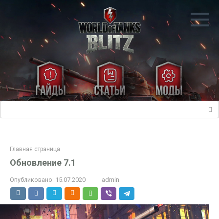
Перейти
к
контенту
Поиск:
Главная страница
Обновление 7.1
Опубликовано:
15.07.2020
admin