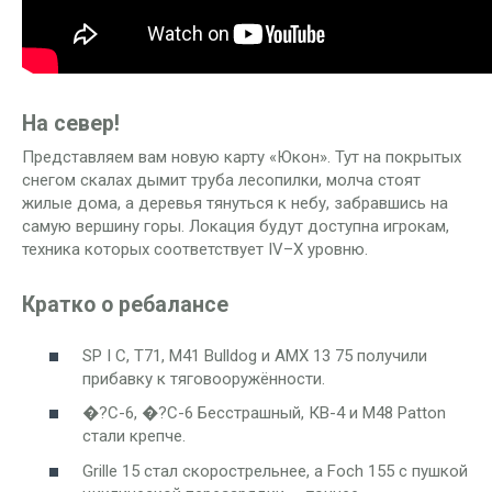
На север!
Представляем вам новую карту «Юкон». Тут на покрытых
снегом скалах дымит труба лесопилки, молча стоят
жилые дома, а деревья тянуться к небу, забравшись на
самую вершину горы. Локация будут доступна игрокам,
техника которых соответствует IV–X уровню.
Кратко о ребалансе
SP I C, T71, M41 Bulldog и AMX 13 75 получили
прибавку к тяговооружённости.
�?С-6, �?С-6 Бесстрашный, КВ-4 и M48 Patton
стали крепче.
Grille 15 стал скорострельнее, а Foch 155 с пушкой