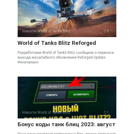
Новости World of Tanks Blitz
0
World of Tanks Blitz Reforged
Разработчики World of Tanks Blitz сообщили о переносе
выхода масштабного обновления Reforged Update.
Изначально
Новости World of Tanks Blitz
1
Бонус коды танк блиц 2023: август
Пока одни штурмуют рейтинговые бои, другие открывают