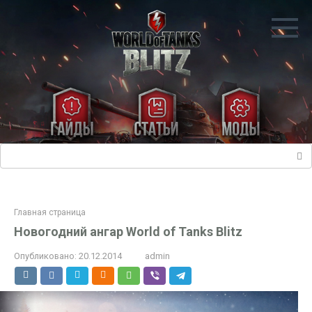
Перейти
к
контенту
Поиск:
Главная страница
Новогодний ангар World of Tanks Blitz
Опубликовано:
20.12.2014
admin