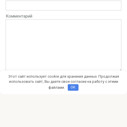
Комментарий
Этот сайт использует cookie для хранения данных. Продолжая
использовать сайт, Вы даете свое согласие на работу с этими
файлами.
OK
Этот сайт использует Akismet для борьбы со спамом.
Узнайте, как обрабатываются ваши данные
комментариев
.