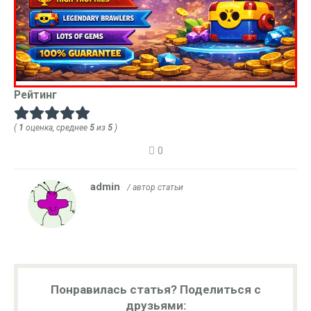
Рейтинг
(
1
оценка, среднее
5
из
5
)
0
admin
/ автор статьи
Понравилась статья? Поделиться с
друзьями: