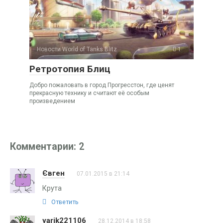
Новости World of Tanks Blitz
1
Ретротопия Блиц
Добро пожаловать в город Прогресстон, где ценят
прекрасную технику и считают её особым
произведением
Комментарии: 2
Євген
07.01.2015 в 21:14
Крута
Ответить
yarik221106
28.12.2014 в 18:58