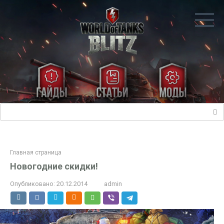
Перейти
к
контенту
Поиск:
Главная страница
Новогодние скидки!
Опубликовано:
20.12.2014
admin