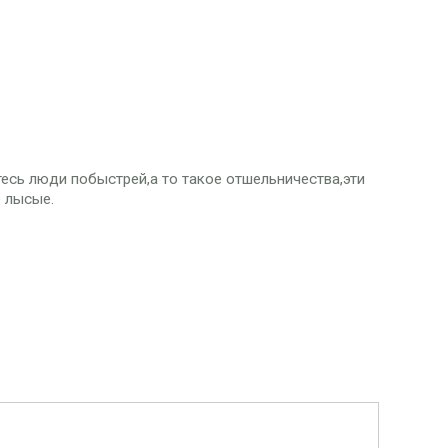
есь люди побыстрей,а то такое отшельничества,эти
е лысые.