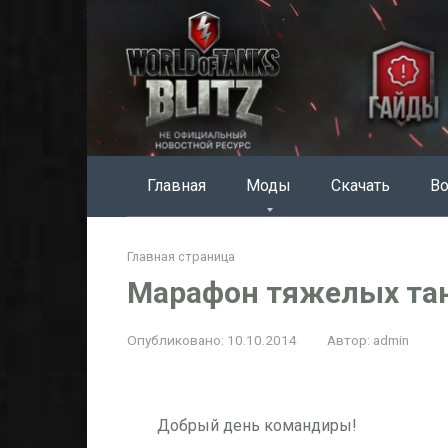
Перейти
к
контенту
Главная
Моды
Скачать
Во
Главная страница
Марафон тяжелых тан
Опубликовано:
10.10.2014
Автор:
admin
Добрый день командиры!