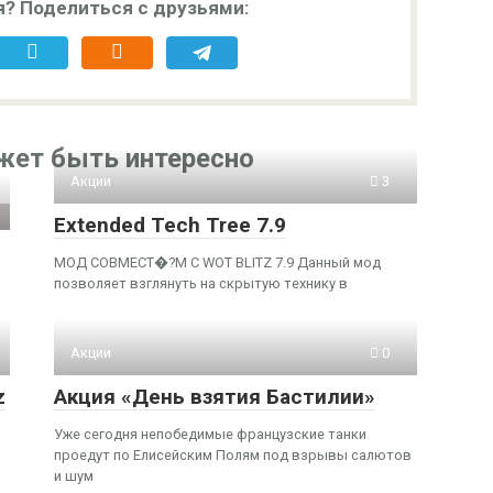
я? Поделиться с друзьями:
жет быть интересно
Акции
3
Extended Tech Tree 7.9
МОД СОВМЕСТ�?М С WOT BLITZ 7.9 Данный мод
позволяет взглянуть на скрытую технику в
Акции
0
z
Акция «День взятия Бастилии»
Уже сегодня непобедимые французские танки
проедут по Елисейским Полям под взрывы салютов
и шум