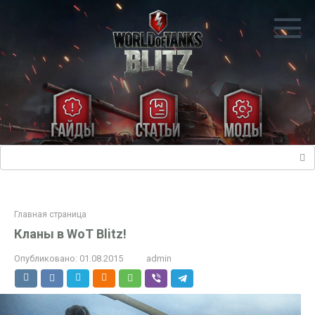
Перейти
к
контенту
Поиск:
Главная страница
Кланы в WoT Blitz!
Опубликовано:
01.08.2015
admin