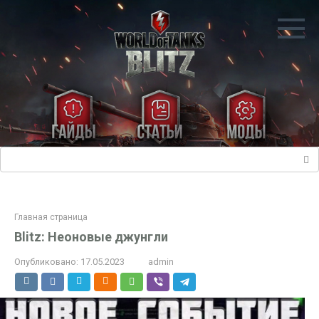
Перейти
к
контенту
Поиск:
Главная страница
Blitz: Неоновые джунгли
Опубликовано:
17.05.2023
admin