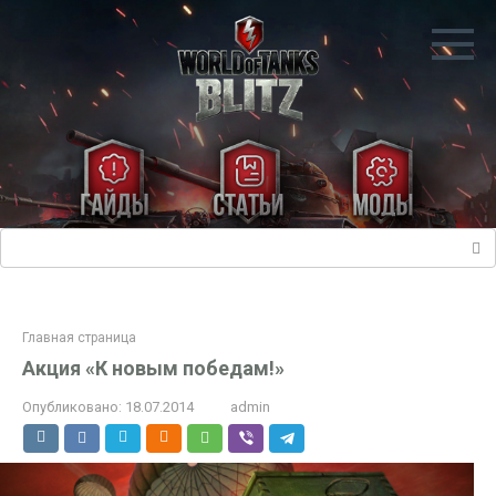
Перейти
к
контенту
Поиск:
Главная страница
Акция «К новым победам!»
Опубликовано:
18.07.2014
admin