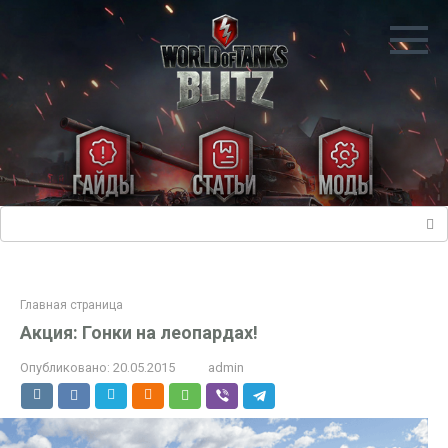
Перейти
к
контенту
Поиск:
Главная страница
Акция: Гонки на леопардах!
Опубликовано:
20.05.2015
admin