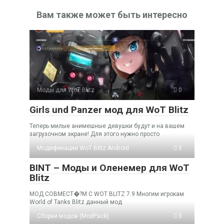
Вам также может быть интересно
Моды для WoT Blitz
0
Girls und Panzer мод для WoT Blitz
Теперь милые анимешные девушки будут и на вашем
загрузочном экране! Для этого нужно просто
Модификации WoT Blitz Android
5
BINT – Моды и Оленемер для WoT
Blitz
МОД СОВМЕСТ�?М С WOT BLITZ 7.9 Многим игрокам
World of Tanks Blitz данный мод
Cборки модов (ModPack)
5