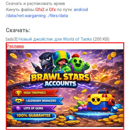
Скачать и распаковать архив
Кинуть файлы
Gfx2
и
Gfx
по пути:
android
/data/net.wargaming…/files/data
Скачать:
[ads3]
Новый джойстик для World of Tanks
(200 KB)
Реклама