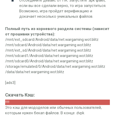
Отсоедините девайс от ПК. Запустите .apk файл,
если вы все сделали верно, то игра запуститься.
Возможно, игра пройдет верификацию и
докачает несколько уникальных файлов.
Полный путь из корневого раздела системы (зависит
от прошивки устройства):
/mnt/ext_sdcard/Android/data/net.wargaming.wot.blitz
/mnt/sdcard/Android/data/net.wargaming.wot.blitz
/mnt/ext_sd/Android/data/net.wargaming.wot.blitz
/mnt/sdcard1/Android/data/net.wargaming.wot.blitz
/mnt/sdcard0/Android/data/net.wargaming.wot.blitz
/storage/emulated/0/Android/data/net.wargaming.wot.blitz
/data/data/net.wargaming.wot.blitz
[ads3]
Скачать Кэш:
!!!!
Это кэш для мододелов или обычных пользователей,
которым нужен бекап файлов. В конце .dvpk