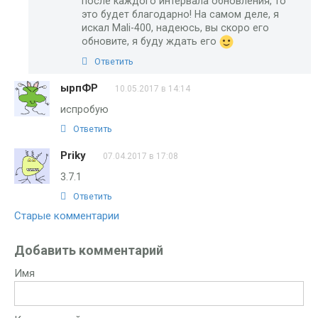
после каждого интервала обновления, то
это будет благодарно! На самом деле, я
искал Мali-400, надеюсь, вы скоро его
обновите, я буду ждать его
Ответить
ырпФР
10.05.2017 в 14:14
испробую
Ответить
Priky
07.04.2017 в 17:08
3.7.1
Ответить
Старые комментарии
Навигация
по
Добавить комментарий
комментариям
Имя