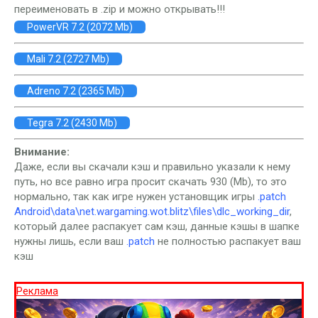
переименовать в .zip и можно открывать!!!
PowerVR 7.2 (2072 Mb)
Mali 7.2 (2727 Mb)
Adreno 7.2 (2365 Mb)
Tegra 7.2 (2430 Mb)
Внимание:
Даже, если вы скачали кэш и правильно указали к нему
путь, но все равно игра просит скачать 930 (Mb), то это
нормально, так как игре нужен установщик игры
.patch
Android\data\net.wargaming.wot.blitz\files\dlc_working_dir
,
который далее распакует сам кэш, данные кэшы в шапке
нужны лишь, если ваш
.patch
не полностью распакует ваш
кэш
Реклама