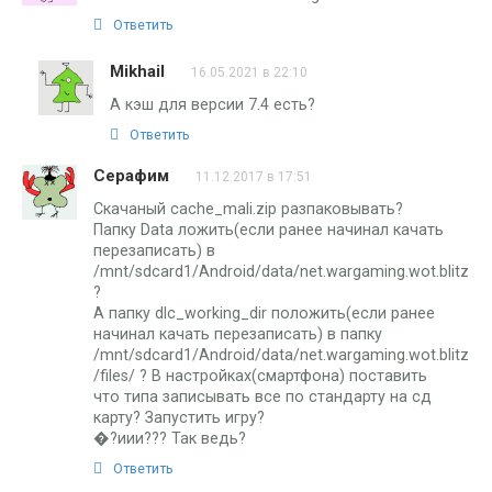
Ответить
Mikhail
16.05.2021 в 22:10
А кэш для версии 7.4 есть?
Ответить
Серафим
11.12.2017 в 17:51
Скачаный cache_mali.zip разпаковывать?
Папку Data ложить(если ранее начинал качать
перезаписать) в
/mnt/sdcard1/Android/data/net.wargaming.wot.blitz
?
А папку dlc_working_dir положить(если ранее
начинал качать перезаписать) в папку
/mnt/sdcard1/Android/data/net.wargaming.wot.blitz
/files/ ? В настройках(смартфона) поставить
что типа записывать все по стандарту на сд
карту? Запустить игру?
�?иии??? Так ведь?
Ответить