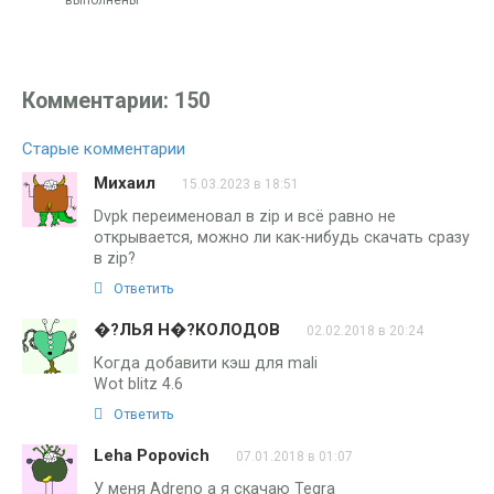
Комментарии: 150
Старые комментарии
Навигация
Михаил
15.03.2023 в 18:51
по
Dvpk переименовал в zip и всё равно не
комментариям
открывается, можно ли как-нибудь скачать сразу
в zip?
Ответить
�?ЛЬЯ Н�?КОЛОДОВ
02.02.2018 в 20:24
Когда добавити кэш для mali
Wot blitz 4.6
Ответить
Leha Popovich
07.01.2018 в 01:07
У меня Adreno а я скачаю Tegra