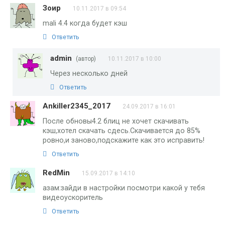
Зоир
10.11.2017 в 09:54
mali 4.4 когда будет кэш
Ответить
admin
(автор)
10.11.2017 в 10:00
Через несколько дней
Ответить
Ankiller2345_2017
24.09.2017 в 16:01
После обновы4.2 блиц не хочет скачивать
кэш,хотел скачать сдесь.Скачивается до 85%
ровно,и заново,подскажите как это исправить!
Ответить
RedMin
15.09.2017 в 14:10
азам:зайди в настройки посмотри какой у тебя
видеоускоритель
Ответить