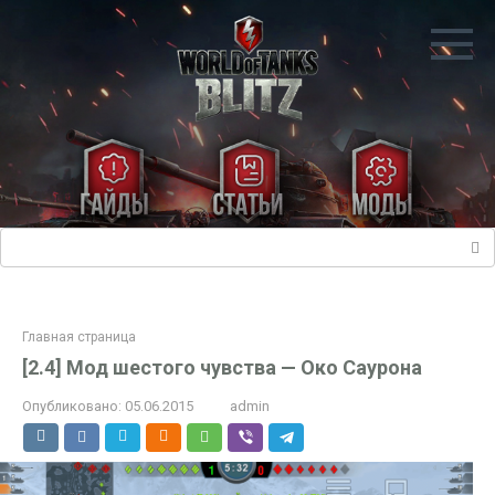
Перейти
к
контенту
Поиск:
Главная страница
[2.4] Мод шестого чувства — Око Саурона
Опубликовано:
05.06.2015
admin