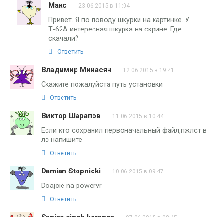
Макс
23.06.2015 в 11:04
Привет. Я по поводу шкурки на картинке. У
Т-62А интересная шкурка на скрине. Где
скачали?
Ответить
Владимир Минасян
12.06.2015 в 19:41
Скажите пожалуйста путь установки
Ответить
Виктор Шарапов
11.06.2015 в 10:44
Если кто сохранил первоначальный файл,пжлст в
лс напишите
Ответить
Damian Stopnicki
10.06.2015 в 09:47
Doajcie na powervr
Ответить
Sanjay singh koranga