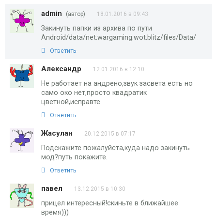
admin
(автор)
18.01.2016 в 09:43
Закинуть папки из архива по пути
Android/data/net.wargaming.wot.blitz/files/Data/
Ответить
Александр
12.01.2016 в 12:10
Не работает на андрено,звук засвета есть но
само око нет,просто квадратик
цветной,исправте
Ответить
Жасулан
20.12.2015 в 07:17
Подскажите пожалуйста,куда надо закинуть
мод?путь покажите.
Ответить
павел
13.12.2015 в 10:30
прицел интересный!скиньте в ближайшее
время)))