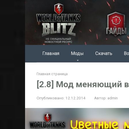
Перейти
к
контенту
Главная
Моды
Скачать
Во
Главная страница
[2.8] Мод меняющий в
Опубликовано:
12.12.2014
Автор:
admin