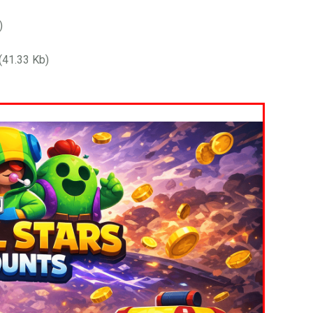
)
(41.33 Kb)