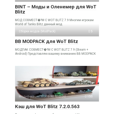
BINT – Моды и Оленемер для WoT
Blitz
МОД СОВМЕСТ�?М С WOT BLITZ 7.9 Многим игрокам
World of Tanks Blitz данный мод
Cборки модов (ModPack)
5
BB MODPACK для WoT Blitz
МОДПАК СОВМЕСТ�?М С WOT BLITZ 7.9 (Steam +
Android) Представляю вашему вниманию BB MODPACK
Модификации WoT Blitz Android
150
Кэш для WoT Blitz 7.2.0.563