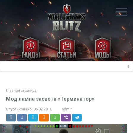
Перейти
к
контенту
Поиск:
Главная страница
Мод лампа засвета «Терминатор»
Опубликовано:
05.02.2016
admin