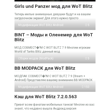
Girls und Panzer мод для WoT Blitz
Теперь милые анимешные девушки будут и на вашем
загрузочном экране! Для этого нужно просто
Модификации WoT Blitz Android
5
BINT – Моды и Оленемер для WoT
Blitz
МОД СОВМЕСТ�?М С WOT BLITZ 7.9 Многим игрокам
World of Tanks Blitz данный мод
Cборки модов (ModPack)
5
BB MODPACK для WoT Blitz
МОДПАК СОВМЕСТ�?М С WOT BLITZ 7.9 (Steam +
Android) Представляю вашему вниманию BB MODPACK
Модификации WoT Blitz Android
150
Кэш для WoT Blitz 7.2.0.563
Привет всем фанатам мобильных танков! Многие из вас
знают, что недавно вышла Андроид версия