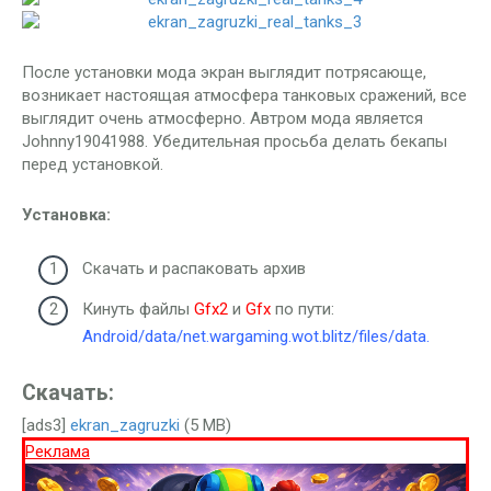
После установки мода экран выглядит потрясающе,
возникает настоящая атмосфера танковых сражений, все
выглядит очень атмосферно. Автром мода является
Johnny19041988. Убедительная просьба делать бекапы
перед установкой.
Установка:
Скачать и распаковать архив
Кинуть файлы
Gfx2
и
Gfx
по пути:
Аndroid/data/net.wargaming.wot.blitz/files/data.
Скачать:
[ads3]
ekran_zagruzki
(5 MB)
Реклама