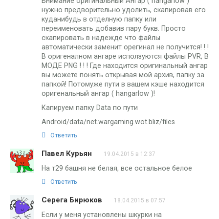
Внимание оригинальный Ангар ( hangarlow )
нужно предворительно удолить, скапировав его
куданибудь в отделную папку или
переименовать добавив пару букв. Просто
скапировать в надежде что файлы
автоматически заменит орегинал не получится! ! !
В оригеналном ангаре исползуются файлы PVR, В
МОДЕ PNG ! ! ! Где находится оригинальный ангар
вы можете понять открывая мой архив, папку за
папкой! Потомуже пути в вашем кэше находится
оригенальный ангар ( hangarlow )!
Капируем папку Data по пути
Android/data/net.wargaming.wot.bliz/files
Ответить
Павел Курьян
19.04.2015 в 12:37
На т29 башня не белая, все остальное белое
Ответить
Серега Бирюков
18.04.2015 в 07:57
Если у меня установлены шкурки на