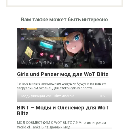
Вам также может быть интересно
Моды для WoT Blitz
0
Girls und Panzer мод для WoT Blitz
Теперь милые анимешные девушки будут и на вашем
загрузочном экране! Для этого нужно просто
Модификации WoT Blitz Android
5
BINT – Моды и Оленемер для WoT
Blitz
МОД СОВМЕСТ�?М С WOT BLITZ 7.9 Многим игрокам
World of Tanks Blitz данный мод