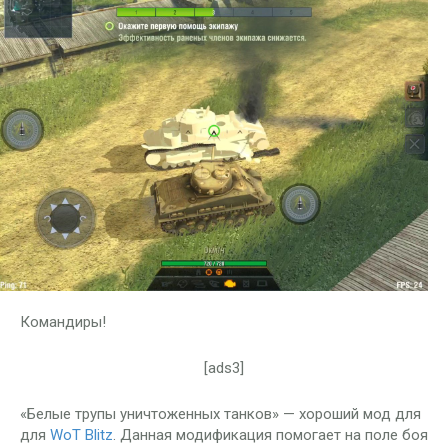
Командиры!
[ads3]
«Белые трупы уничтоженных танков» — хороший мод для
для
WoT Blitz
. Данная модификация помогает на поле боя