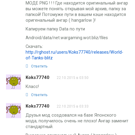
МОДЕ PNG ! ! ! Где находится оригинальный ангар
вы можете понять открывая мой архив, папку за
папкой! Потомуже пути в вашем кэше находится
оригенальный ангар ( hangarlow )!
Капируем папку Data по пути
Android/data/net.wargaming.wot.bliz/files
Скачать:
http://rghost.ru/users/Koks77740/releases/World-
of-Tanks-blitz
Ответить
Koks77740
22.10.2015 в 03:50
Класс!
Ответить
Koks77740
22.10.2015 в 03:33
Друзья мод создовался на базе Японского
мода, получилось очень не плохо! Ангар заменит
стандартный.