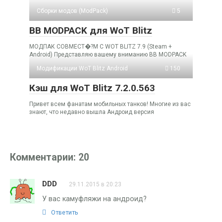
Cборки модов (ModPack)
5
BB MODPACK для WoT Blitz
МОДПАК СОВМЕСТ�?М С WOT BLITZ 7.9 (Steam +
Android) Представляю вашему вниманию BB MODPACK
Модификации WoT Blitz Android
150
Кэш для WoT Blitz 7.2.0.563
Привет всем фанатам мобильных танков! Многие из вас
знают, что недавно вышла Андроид версия
Комментарии: 20
DDD
29.11.2015 в 20:23
У вас камуфляжи на андроид?
Ответить