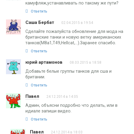
камуфляж,устанавливать по такому же пути?
Ответить
Саша Бербат
02.04.2015 в 19:54
Сделайте пожалуйста обновление для мода на
британские танки и новую ветку американских
танков(M8a1,T49,Hellcat,…).Заранее спасибо.
Ответить
юрий артамонов
08.03.2015 в 18:58
Добавьте белые группы танков для сша и
британии.
Ответить
Павел
24.12.2014 в 14:05
Админ, объясни подробно что делать, или в
идиале запиши видео.
Ответить
Павел
24.12.2014 в 18:03