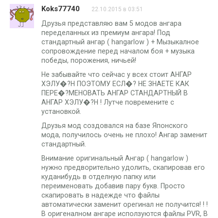
Koks77740
22.10.2015 в 03:51
Друзья представляю вам 5 модов ангара
переделанных из премиум ангара! Под
стандартный ангар ( hangarlow ) + Мызыкалное
сопровождение перед началом боя + музыка
победы, порожения, ничьей!
Не забывайте что сейчас у всех стоит АНГАР
ХЭЛУ�?Н ПОЭТОМУ ЕСЛ�? НЕ ЗНАЕТЕ КАК
ПЕРЕ�?МЕНОВАТЬ АНГАР СТАНДАРТНЫЙ В
АНГАР ХЭЛУ�?Н ! Лутче повремените с
установкой.
Друзья мод создовался на базе Японского
мода, получилось очень не плохо! Ангар заменит
стандартный.
Внимание оригинальный Ангар ( hangarlow )
нужно предворительно удолить, скапировав его
куданибудь в отделную папку или
переименовать добавив пару букв. Просто
скапировать в надежде что файлы
автоматически заменит орегинал не получится! ! !
В оригеналном ангаре исползуются файлы PVR, В