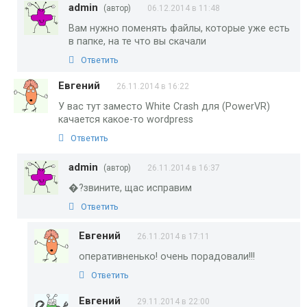
admin
(автор)
06.12.2014 в 11:48
Вам нужно поменять файлы, которые уже есть
в папке, на те что вы скачали
Ответить
Евгений
26.11.2014 в 16:22
У вас тут заместо White Crash для (PowerVR)
качается какое-то wordpress
Ответить
admin
(автор)
26.11.2014 в 16:37
�?звините, щас исправим
Ответить
Евгений
26.11.2014 в 17:11
оперативненько! очень порадовали!!!
Ответить
Евгений
29.11.2014 в 22:00