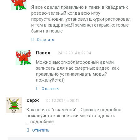
Я все сделал правильно и танки в квадратик
розово-зеленый когда всю игру
переустановил, установил шкурки распоковал
и там в квадратик.Я заменял старые которые
были на новые
Ответить
Павел
24.12.2014 в 22:04
Можно высогкоблагородный админ,
записать для нас смертных видео, как
правильно устанавливать моды?
пожалуйста))
Ответить
серж
06.12.2014 в 08:41
Как понять “с заменой” …Опишете подробно
пожалуйста как всетаки мне это сделать
….подробнее
Ответить