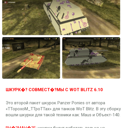
ШКУРК�? СОВМЕСТ�?МЫ С WOT BLITZ 6.10
Это второй пакет шкурок Panzer Ponies от автора
«TTopoxoM_TTpoTTax» для танков WoT Blitz. В эту сборку
вошли шкурки для такой техники как: Maus и Объект-140.