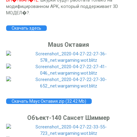
ВН�?МАН�?Е:
шкурки будут работать только на
модифицированном APK, который поддерживает 3D
МОДЕЛ�?.
Скачать здесь
Maus Октавия
Скачать Маус Октавия.zip (32.42 Mb)
Объект-140 Сансет Шиммер