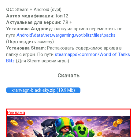
ОС:
Steam + Android (dvpl)
Автор модификации:
toni12
Актуальная для версии:
7.9 +
Установка Андроид:
папку из архива переместить по
пути
Android\data\net.wargaming.wot.blitz\files\packs
(Подтвердить замену)
Установка Steam:
Распаковать содержимое архива в
папку с игрой. По пути
steamapps\common\World of Tanks
Blitz
(Для Steam версии игры)
Скачать
kranvagn-black-sky.zip (19.9 Mb)
Реклама