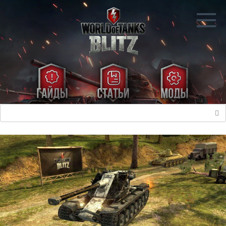
Перейти
к
контенту
Поиск: