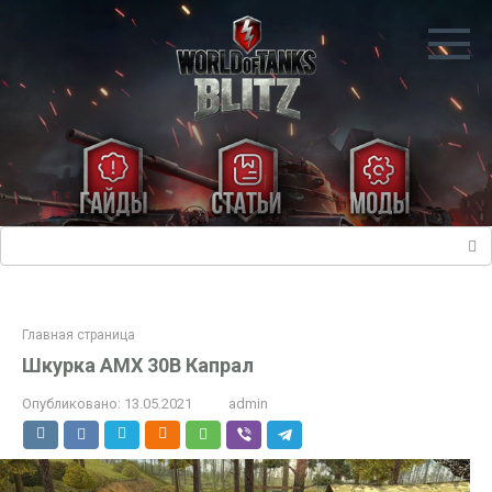
Перейти
к
контенту
Поиск:
Главная страница
Шкурка AMX 30B Капрал
Опубликовано:
13.05.2021
admin