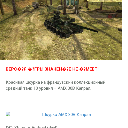
ВЕРС�?Я �?ГРЫ ЗНАЧЕН�?Е НЕ �?МЕЕТ!
Красивая шкурка на французский коллекционный
средний танк 10 уровня – AMX 30B Капрал.
ОС:
Steam + Android (dvpl)