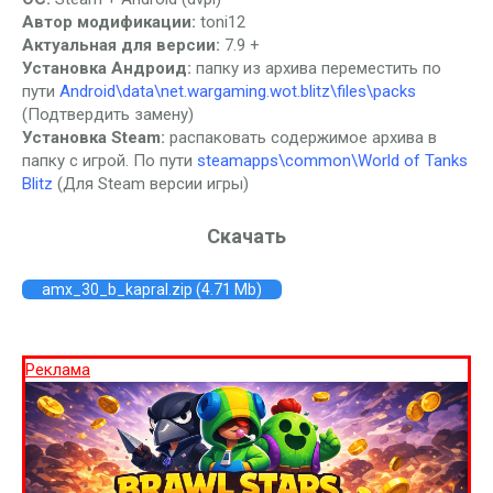
Автор модификации:
toni12
Актуальная для версии:
7.9 +
Установка Андроид:
папку из архива переместить по
пути
Android\data\net.wargaming.wot.blitz\files\packs
(Подтвердить замену)
Установка Steam:
распаковать содержимое архива в
папку с игрой. По пути
steamapps\common\World of Tanks
Blitz
(Для Steam версии игры)
Скачать
amx_30_b_kapral.zip (4.71 Mb)
Реклама