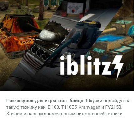
Пак-шкурок для игры «вот блиц»
. Шкурки подойдут на
такую технику как: E 100, T110E5, Kranvagan и FV215B.
Качаем и наслаждаемся новым видом своей техники.