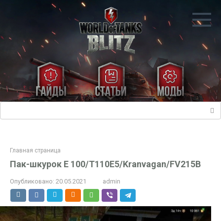
Перейти
к
контенту
Поиск:
Главная страница
Пак-шкурок E 100/T110E5/Kranvagan/FV215B
Опубликовано:
20.05.2021
admin