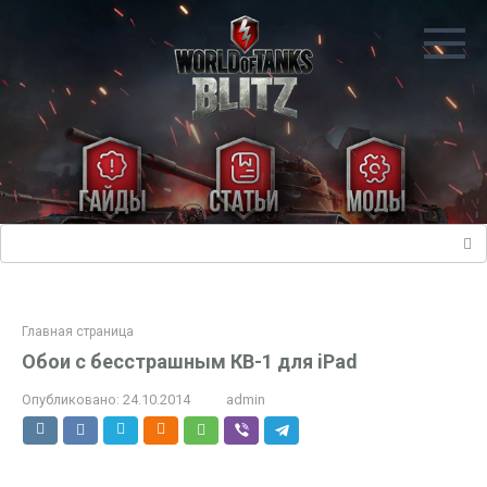
Перейти
к
контенту
Поиск:
Главная страница
Обои с бесстрашным КВ-1 для iPad
Опубликовано:
24.10.2014
admin