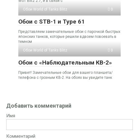
WoT Blitz 2.7, и в связи с
Обои World of Tanks Blitz
0
Обои с STB-1 и Type 61
Представляем замечательные обои с парочкой быстрых
японских танков, которые решили вдвоем повоевать в
темном
Обои World of Tanks Blitz
0
Обои с «Наблюдательным КВ-2»
Привет! Замечательные обои для вашего планшета/
телефона с грозным КВ-2. На обоях вы увидите танк
Добавить комментарий
Имя
Комментарий