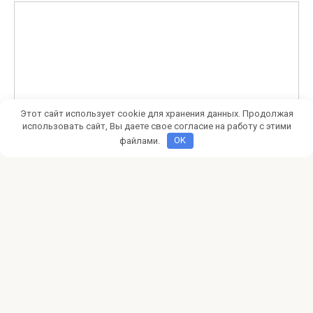
Этот сайт использует cookie для хранения данных. Продолжая
использовать сайт, Вы даете свое согласие на работу с этими
файлами.
OK
Этот сайт использует Akismet для борьбы со спамом.
Узнайте, как обрабатываются ваши данные
комментариев
.