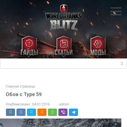
Перейти
к
контенту
Поиск:
Главная страница
Обои с Type 59
Опубликовано:
04.01.2016
admin