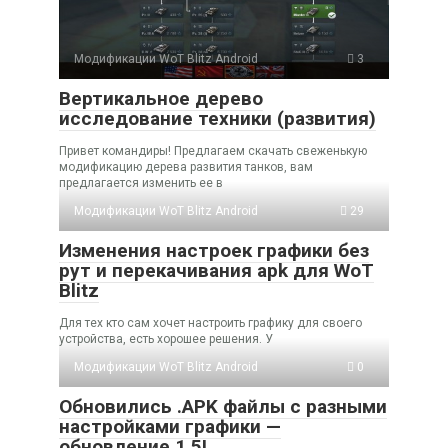
Модификации WoT Blitz Android
3
Вертикальное дерево
исследование техники (развития)
Привет командиры! Предлагаем скачать свеженькую
модификацию дерева развития танков, вам
предлагается изменить ее в
Модификации WoT Blitz Android
29
Изменения настроек графики без
рут и перекачивания apk для WoT
Blitz
Для тех кто сам хочет настроить графику для своего
устройства, есть хорошее решения. У
Модификации WoT Blitz Android
0
Обновились .APK файлы с разными
настройками графики —
обновление 1.5!