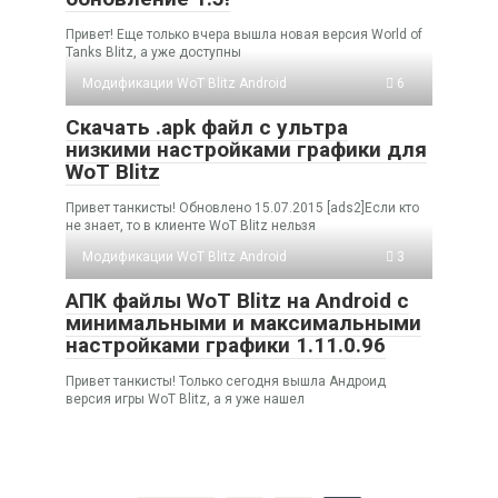
Привет! Еще только вчера вышла новая версия World of
Tanks Blitz, а уже доступны
Модификации WoT Blitz Android
6
Скачать .apk файл с ультра
низкими настройками графики для
WoT Blitz
Привет танкисты! Обновлено 15.07.2015 [ads2]Если кто
не знает, то в клиенте WoT Blitz нельзя
Модификации WoT Blitz Android
3
АПК файлы WoT Blitz на Android с
минимальными и максимальными
настройками графики 1.11.0.96
Привет танкисты! Только сегодня вышла Андроид
версия игры WoT Blitz, а я уже нашел