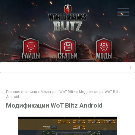
Перейти
к
контенту
Поиск:
Главная страница
»
Моды для WoT Blitz
»
Модификации WoT Blitz
Android
Модификации WoT Blitz Android