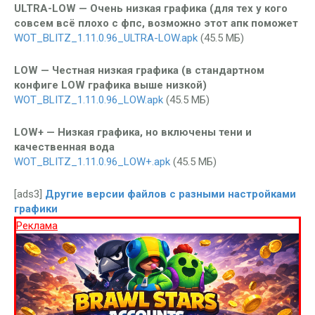
ULTRA-LOW — Очень низкая графика (для тех у кого
совсем всё плохо с фпс, возможно этот апк поможет
WOT_BLITZ_1.11.0.96_ULTRA-LOW.apk
(45.5 МБ)
LOW — Честная низкая графика (в стандартном
конфиге LOW графика выше низкой)
WOT_BLITZ_1.11.0.96_LOW.apk
(45.5 МБ)
LOW+ — Низкая графика, но включены тени и
качественная вода
WOT_BLITZ_1.11.0.96_LOW+.apk
(45.5 МБ)
[ads3]
Другие версии файлов с разными настройками
графики
Реклама