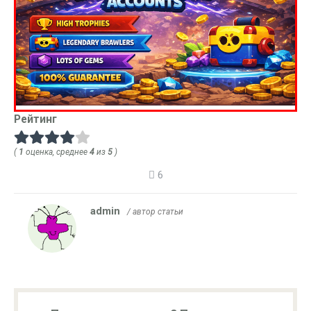
Рейтинг
(
1
оценка, среднее
4
из
5
)
6
admin
/ автор статьи