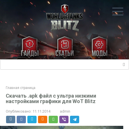
Перейти
к
контенту
Поиск:
Главная страница
Скачать .apk файл с ультра низкими
настройками графики для WoT Blitz
Опубликовано:
11.11.2014
admin