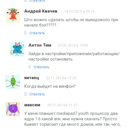
Ответить
Aндрей Квачев
18.02.2015 в 20:15
Што можно сделать штобы не выкидоволо при
начале боя?????
Ответить
Антон Тим
20.05.2015 в 14:06
Зайди в настройки/приложения/работающие/
настройки остановить
Ответить
китаец
22.11.2014 в 12:20
Когда выйдет на винфон?
Ответить
максим
20.11.2014 в 21:27
У меня планшет mediapad7 youth процесор два
ядра 1.6 какой апк. мне нужна скачать? Просто
бывает тормозит где много домов, или так чего,