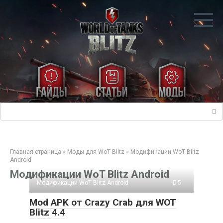
Перейти
к
контенту
Поиск:
Главная страница
»
Моды для WoT Blitz
»
Модификации WoT Blitz
Android
Модификации WoT Blitz Android
Модификации WoT Blitz Android
5
Mod APK от Crazy Crab для WOT
Blitz 4.4