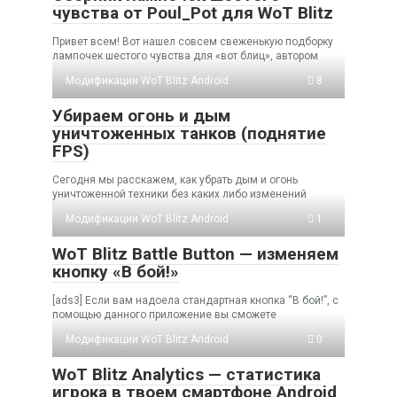
чувства от Poul_Pot для WoT Blitz
Привет всем! Вот нашел совсем свеженькую подборку
лампочек шестого чувства для «вот блиц», автором
Модификации WoT Blitz Android
8
Убираем огонь и дым
уничтоженных танков (поднятие
FPS)
Сегодня мы расскажем, как убрать дым и огонь
уничтоженной техники без каких либо изменений
Модификации WoT Blitz Android
1
WoT Blitz Battle Button — изменяем
кнопку «В бой!»
[ads3] Если вам надоела стандартная кнопка “В бой!”, с
помощью данного приложение вы сможете
Модификации WoT Blitz Android
0
WoT Blitz Analytics — статистика
игрока в твоем смартфоне Android