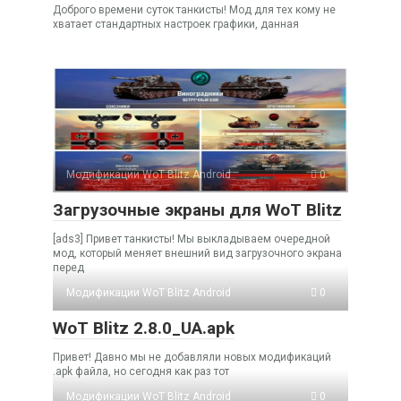
Доброго времени суток танкисты! Мод для тех кому не
хватает стандартных настроек графики, данная
Модификации WoT Blitz Android
0
Загрузочные экраны для WoT Blitz
[ads3] Привет танкисты! Мы выкладываем очередной
мод, который меняет внешний вид загрузочного экрана
перед
Модификации WoT Blitz Android
0
WoT Blitz 2.8.0_UA.apk
Привет! Давно мы не добавляли новых модификаций
.apk файла, но сегодня как раз тот
Модификации WoT Blitz Android
0