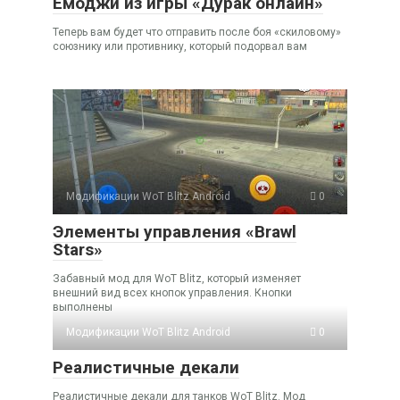
Емоджи из игры «Дурак онлайн»
Теперь вам будет что отправить после боя «скиловому»
союзнику или противнику, который подорвал вам
Модификации WoT Blitz Android
0
Элементы управления «Brawl
Stars»
Забавный мод для WoT Blitz, который изменяет
внешний вид всех кнопок управления. Кнопки
выполнены
Модификации WoT Blitz Android
0
Реалистичные декали
Реалистичные декали для танков WoT Blitz. Мод