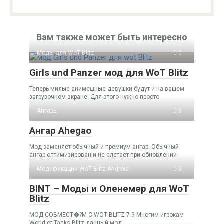
Вам также может быть интересно
Моды для WoT Blitz
0
Girls und Panzer мод для WoT Blitz
Теперь милые анимешные девушки будут и на вашем
загрузочном экране! Для этого нужно просто
Ангары
5
Ангар Ahegao
Мод заменяет обычный и премиум ангар. Обычный
ангар оптимизирован и не слетает при обновлении
Модификации WoT Blitz Android
5
BINT – Моды и Оленемер для WoT
Blitz
МОД СОВМЕСТ�?М С WOT BLITZ 7.9 Многим игрокам
World of Tanks Blitz данный мод