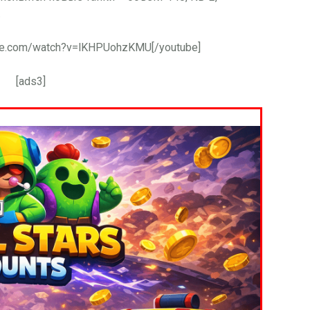
.
ube.com/watch?v=lKHPUohzKMU[/youtube]
[ads3]