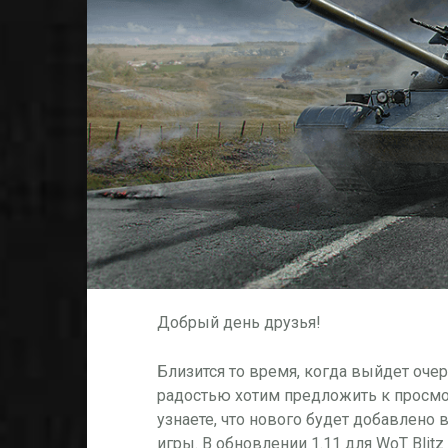
Добрый день друзья!
Близится то время, когда выйдет оче
радостью хотим предложить к просмо
узнаете, что нового будет добавлено 
игры. В обновлении 1.11 для WoT Blitz