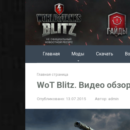
Перейти
к
контенту
Главная
Моды
Скачать
Во
Главная страница
WoT Blitz. Видео обзо
Опубликовано:
13.07.2015
Автор:
admin