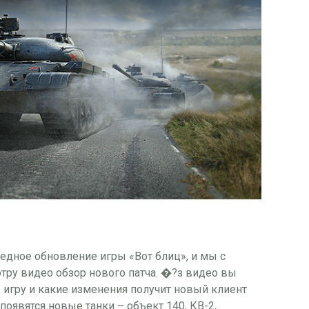
редное обновление игры «Вот блиц», и мы с
тру видео обзор нового патча. �?з видео вы
в игру и какие изменения получит новый клиент
 появятся новые танки – объект 140, КВ-2,