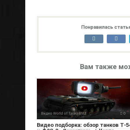
Понравилась стать
Вам также мо
Видео World of Tanks Blitz
0
Видео подборка: обзор танков Т-5