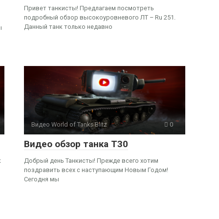
Привет танкисты! Предлагаем посмотреть
подробный обзор высокоуровневого ЛТ – Ru 251.
Данный танк только недавно
ы
Видео World of Tanks Blitz
0
Видео обзор танка Т30
к
Добрый день Танкисты! Прежде всего хотим
поздравить всех с наступающим Новым Годом!
Сегодня мы