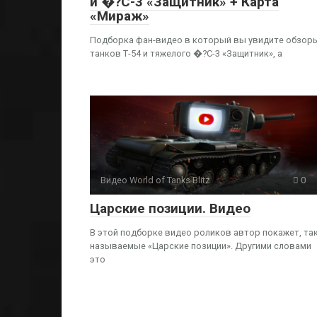
и �?С-3 «Защитник» + Карта
«Мираж»
Подборка фан-видео в который вы увидите обзор
танков Т-54 и тяжелого �?С-3 «Защитник», а
Видео World of Tanks Blitz
0
Царские позиции. Видео
В этой подборке видео роликов автор покажет, та
называемые «Царские позиции». Другими словами
это