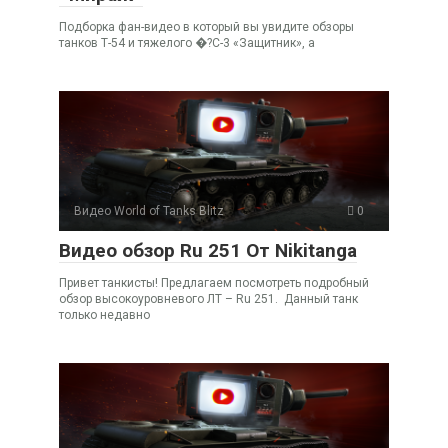
Подборка фан-видео в который вы увидите обзоры
танков Т-54 и тяжелого �?С-3 «Защитник», а
Видео World of Tanks Blitz
0
Видео обзор Ru 251 От Nikitanga
Привет танкисты! Предлагаем посмотреть подробный
обзор высокоуровневого ЛТ – Ru 251. Данный танк
только недавно