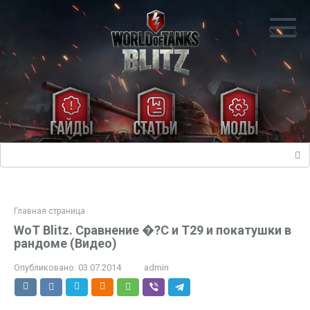
Перейти
к
контенту
Поиск:
Главная страница
WoT Blitz. Сравнение �?С и Т29 и покатушки в
рандоме (Видео)
Опубликовано:
03.07.2014
admin