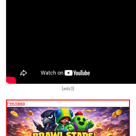
[ads3]
Реклама