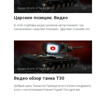
Видео World of Tanks Blitz
0
Царские позиции. Видео
В этой подборке видео роликов автор покажет, так
называемые «Царские позиции». Другими словами это
Видео World of Tanks Blitz
0
Видео обзор танка Т30
Добрый день Танкисты! Прежде всего хотим поздравить
всех с наступающим Новым Годом! Сегодня мы