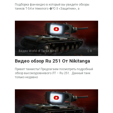
Подборка фан-видео в который вы увидите обзоры
танков Т-54 и тяжелого �?С-3 «Защитник», а
Видео World of Tanks Blitz
0
Видео обзор Ru 251 От Nikitanga
Привет танкисты! Предлагаем посмотреть подробный
обзор высокоуровневого ЛТ – Ru 251. Данный танк
только недавно