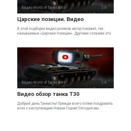
Видео World of Tanks Blitz
0
Царские позиции. Видео
В этой подборке видео роликов автор покажет, так
называемые «Царские позиции». Другими словами это
Видео World of Tanks Blitz
0
Видео обзор танка Т30
Добрый день Танкисты! Прежде всего хотим поздравить
всех с наступающим Новым Годом! Сегодня мы