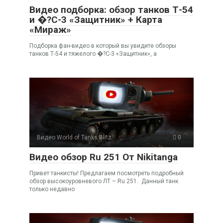
Видео подборка: обзор танков Т-54
и �?С-3 «Защитник» + Карта
«Мираж»
Подборка фан-видео в который вы увидите обзоры
танков Т-54 и тяжелого �?С-3 «Защитник», а
Видео World of Tanks Blitz
0
Видео обзор Ru 251 От Nikitanga
Привет танкисты! Предлагаем посмотреть подробный
обзор высокоуровневого ЛТ – Ru 251. Данный танк
только недавно