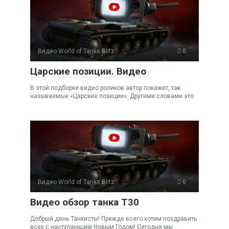
Видео World of Tanks Blitz
0
Царские позиции. Видео
В этой подборке видео роликов автор покажет, так
называемые «Царские позиции». Другими словами это
Видео World of Tanks Blitz
0
Видео обзор танка Т30
Добрый день Танкисты! Прежде всего хотим поздравить
всех с наступающим Новым Годом! Сегодня мы