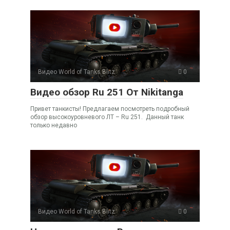
Видео World of Tanks Blitz
0
Видео обзор Ru 251 От Nikitanga
Привет танкисты! Предлагаем посмотреть подробный
обзор высокоуровневого ЛТ – Ru 251. Данный танк
только недавно
Видео World of Tanks Blitz
0