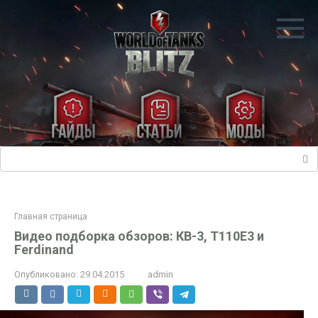
Перейти
к
контенту
Поиск:
Главная страница
Видео подборка обзоров: КВ-3, T110E3 и
Ferdinand
Опубликовано:
29.04.2015
admin