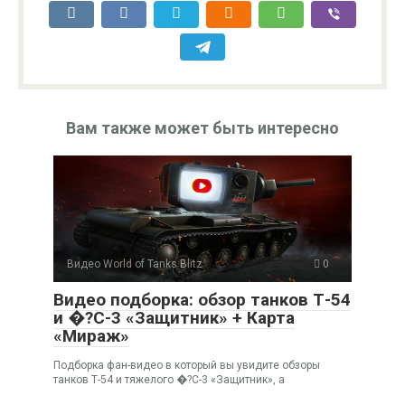
Вам также может быть интересно
Видео World of Tanks Blitz
0
Видео подборка: обзор танков Т-54
и �?С-3 «Защитник» + Карта
«Мираж»
Подборка фан-видео в который вы увидите обзоры
танков Т-54 и тяжелого �?С-3 «Защитник», а