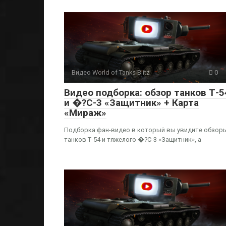
Видео World of Tanks Blitz
0
Видео подборка: обзор танков Т-5
и �?С-3 «Защитник» + Карта
«Мираж»
Подборка фан-видео в который вы увидите обзор
танков Т-54 и тяжелого �?С-3 «Защитник», а