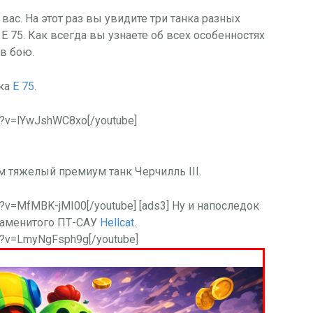
ас. На этот раз вы увидите три танка разных
 и E 75. Как всегда вы узнаете об всех особенностях
 в бою.
нка
E 75
.
h?v=lYwJshWC8xo[/youtube]
 тяжелый премиум танк Черчилль III.
h?v=MfMBK-jMI00[/youtube] [ads3] Ну и напоследок
наменитого ПТ-САУ
Hellcat
.
ch?v=LmyNgFsph9g[/youtube]