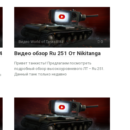
Видео World of Tanks Blitz
0
4
Видео обзор Ru 251 От Nikitanga
Привет танкисты! Предлагаем посмотреть
подробный обзор высокоуровневого ЛТ – Ru 251.
Данный танк только недавно
ы