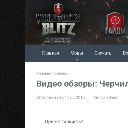
Перейти
к
контенту
Главная
Моды
Скачать
Во
Главная страница
Видео обзоры: Черчилль
Опубликовано:
15.03.2015
Автор:
admin
Привет танкисты!