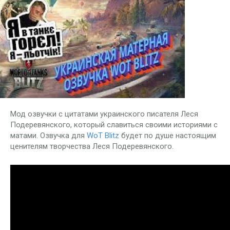
Мод озвучки с цитатами украинского писателя Леся
Подеревянского, который славиться своими историями с
матами. Озвучка для
WoT Blitz
будет по душе настоящим
ценителям творчества Леся Подеревянского.