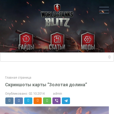
Перейти
к
контенту
Поиск:
Главная страница
Скриншоты карты “Золотая долина”
Опубликовано:
02.10.2014
admin