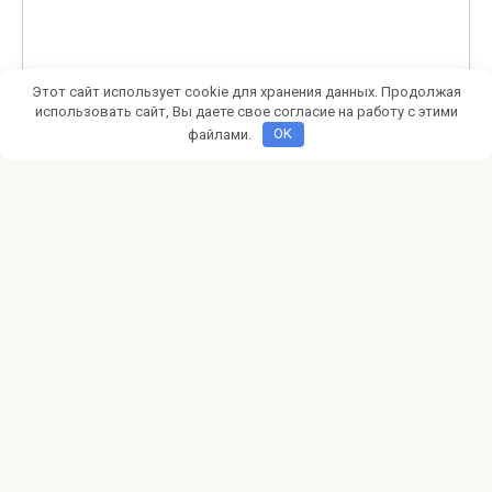
Этот сайт использует cookie для хранения данных. Продолжая
использовать сайт, Вы даете свое согласие на работу с этими
файлами.
OK
Этот сайт использует Akismet для борьбы со спамом.
Узнайте, как обрабатываются ваши данные
комментариев
.
worldoftanksblitz.org не является официальным
новостным ресурсом по игре World of Tanks Blitz.
Сайт разработан с правилами WG DPP. Игровые