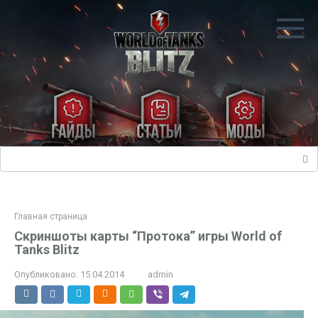
Перейти
к
контенту
Поиск:
Главная страница
Скриншоты карты “Протока” игры World of
Tanks Blitz
Опубликовано:
15.04.2014
admin