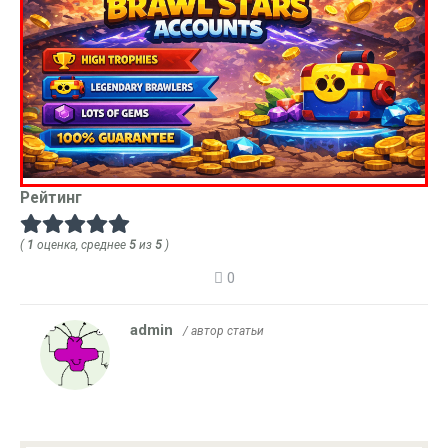
Рейтинг
(
1
оценка, среднее
5
из
5
)
0
admin
/ автор статьи